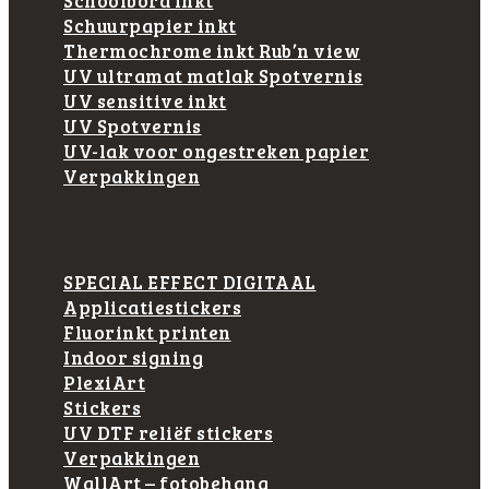
Schoolbord inkt
Schuurpapier inkt
Thermochrome inkt Rub’n view
UV ultramat matlak Spotvernis
UV sensitive inkt
UV Spotvernis
UV-lak voor ongestreken papier
Verpakkingen
SPECIAL EFFECT DIGITAAL
Applicatiestickers
Fluorinkt printen
Indoor signing
PlexiArt
Stickers
UV DTF reliëf stickers
Verpakkingen
WallArt – fotobehang