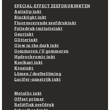
SPECIAL-EFFECT ZEEFDRUKINKTEN
Antislip inkt
Blacklight inkt
Fluorescerende zeefdrukinkt
Foliedruk-imitatieinkt
Geurinkt
Glitterinkt
Glow in the dark inkt
Gommeren / U gommeren
Hydrochromic inkt
Koelkast inkt
Krasinkt
Lijmen / deelbelijming
Lucifer-aanstrijk inkt
Metallic inkt
Offset primer
Reliëflak zeefdruk